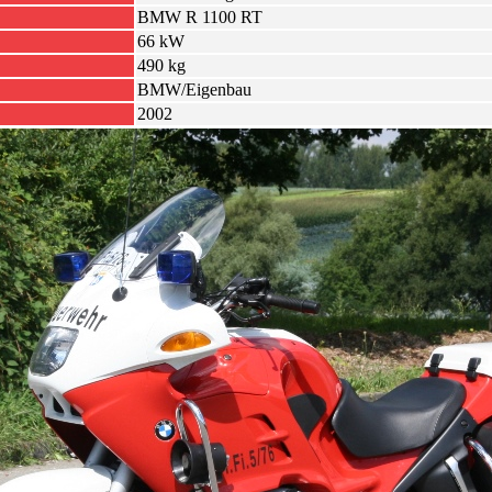
BMW R 1100 RT
66 kW
490 kg
BMW/Eigenbau
2002