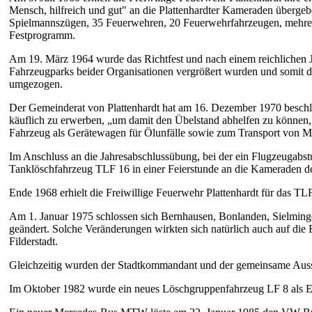
Mensch, hilfreich und gut" an die Plattenhardter Kameraden überg
Spielmannszügen, 35 Feuerwehren, 20 Feuerwehrfahrzeugen, mehrere
Festprogramm.
Am 19. März 1964 wurde das Richtfest und nach einem reichlichen 
Fahrzeugparks beider Organisationen vergrößert wurden und somit d
umgezogen.
Der Gemeinderat von Plattenhardt hat am 16. Dezember 1970 besch
käuflich zu erwerben, „um damit den Übelstand abhelfen zu können
Fahrzeug als Gerätewagen für Ölunfälle sowie zum Transport von Man
Im Anschluss an die Jahresabschlussübung, bei der ein Flugzeugabs
Tanklöschfahrzeug TLF 16 in einer Feierstunde an die Kameraden der
Ende 1968 erhielt die Freiwillige Feuerwehr Plattenhardt für das TL
Am 1. Januar 1975 schlossen sich Bernhausen, Bonlanden, Sielming
geändert. Solche Veränderungen wirkten sich natürlich auch auf die
Filderstadt.
Gleichzeitig wurden der Stadtkommandant und der gemeinsame Aus
Im Oktober 1982 wurde ein neues Löschgruppenfahrzeug LF 8 als Ersa