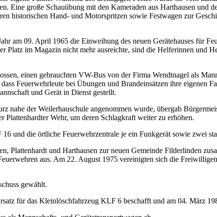
eben. Eine große Schauübung mit den Kameraden aus Harthausen und d
n historischen Hand- und Motorspritzen sowie Festwagen zur Geschic
Jahr am 09. April 1965 die Einweihung des neuen Gerätehauses für Fe
er Platz im Magazin nicht mehr ausreichte, sind die Helferinnen und
lossen, einen gebrauchten VW-Bus von der Firma Wendtnagel als Man
, dass Feuerwehrleute bei Übungen und Brandeinsätzen ihre eigenen 
nschaft und Gerät in Dienst gestellt.
turz nahe der Weilerhauschule angenommen wurde, übergab Bürgermeist
 Plattenhardter Wehr, um deren Schlagkraft weiter zu erhöhen.
F 16 und die örtliche Feuerwehrzentrale je ein Funkgerät sowie zwei s
en, Plattenhardt und Harthausen zur neuen Gemeinde Filderlinden zu
 Feuerwehren aus. Am 22. August 1975 vereinigten sich die Freiwillig
schuss gewählt.
tz für das Kleinlöschfahrzeug KLF 6 beschafft und am 04. März 1983 d