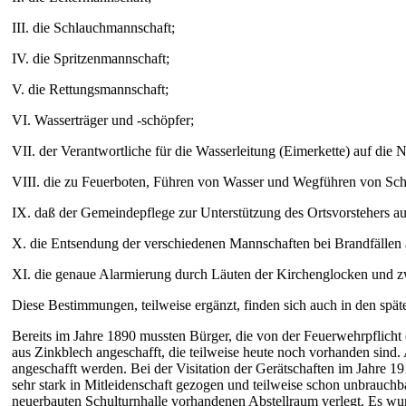
III. die Schlauchmannschaft;
IV. die Spritzenmannschaft;
V. die Rettungsmannschaft;
VI. Wasserträger und -schöpfer;
VII. der Verantwortliche für die Wasserleitung (Eimerkette) auf die 
VIII. die zu Feuerboten, Führen von Wasser und Wegführen von Schu
IX. daß der Gemeindepflege zur Unterstützung des Ortsvorstehers auf
X. die Entsendung der verschiedenen Mannschaften bei Brandfällen
XI. die genaue Alarmierung durch Läuten der Kirchenglocken und zwa
Diese Bestimmungen, teilweise ergänzt, finden sich auch in den spä
Bereits im Jahre 1890 mussten Bürger, die von der Feuerwehrpflich
aus Zinkblech angeschafft, die teilweise heute noch vorhanden sind
angeschafft werden. Bei der Visitation der Gerätschaften im Jahre 191
sehr stark in Mitleidenschaft gezogen und teilweise schon unbrauch
neuerbauten Schulturnhalle vorhandenen Abstellraum verlegt. Es wur