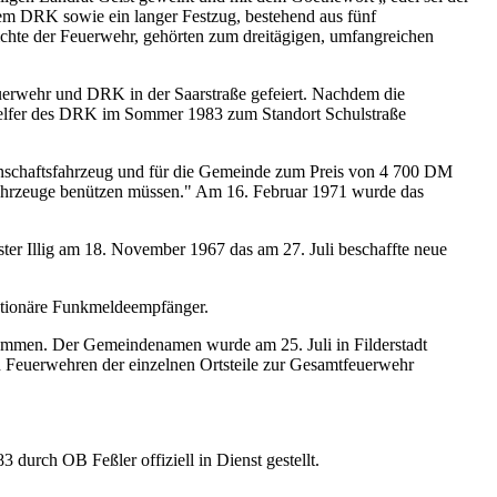
em DRK sowie ein langer Festzug, bestehend aus fünf
hte der Feuerwehr, gehörten zum dreitägigen, umfangreichen
uerwehr und DRK in der Saarstraße gefeiert. Nachdem die
 Helfer des DRK im Sommer 1983 zum Standort Schulstraße
nschaftsfahrzeug und für die Gemeinde zum Preis von 4 700 DM
Fahrzeuge benützen müssen." Am 16. Februar 1971 wurde das
er Illig am 18. November 1967 das am 27. Juli beschaffte neue
tationäre Funkmeldeempfänger.
sammen. Der Gemeindenamen wurde am 25. Juli in Filderstadt
en Feuerwehren der einzelnen Ortsteile zur Gesamtfeuerwehr
urch OB Feßler offiziell in Dienst gestellt.