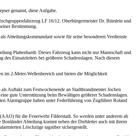
epser genannt, diese Aufgabe.
e Löschgruppenfahrzeug LF 16/12. Oberbürgermeister Dr. Bümlein und
 seiner Bestimmung.
als Abteilungskommandant sowie für seine besonderen Verdienste
lung Plattenhardt. Dieses Fahrzeug kann nicht nur Mannschaft und
ng des Einsatzleiters bei größeren Schadenslagen. Nach diesem
n im 2-Meter-Wellenbereich und bieten die Möglichkeit
 als Auftakt zum Festwochenende an Stadtbrandmeister Jochen
ter eine gute Unterstützung beim Bewältigen größerer Schadenslagen.
eten Alarmgruppe haben unter Federführung von Zugführer Roland
 (AAO) für die Feuerwehr Filderstadt. So werden unter anderem ab
ie Bonländer Abteilung kommt neben der Drehleiter auch mit ihrem
alarmierten Löschzüge tagsüber sichergestellt.