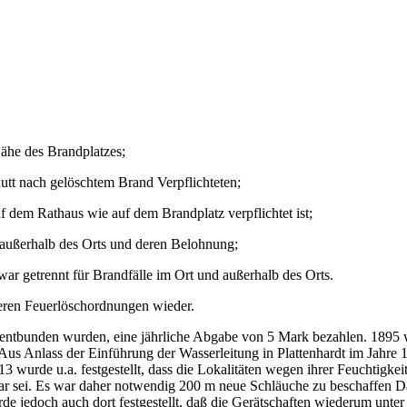
Nähe des Brandplatzes;
tt nach gelöschtem Brand Verpflichteten;
 dem Rathaus wie auf dem Brandplatz verpflichtet ist;
 außerhalb des Orts und deren Belohnung;
r getrennt für Brandfälle im Ort und außerhalb des Orts.
teren Feuerlöschordnungen wieder.
t entbunden wurden, eine jährliche Abgabe von 5 Mark bezahlen. 1895 
. Aus Anlass der Einführung der Wasserleitung in Plattenhardt im Jah
3 wurde u.a. festgestellt, dass die Lokalitäten wegen ihrer Feuchtigkeit
bar sei. Es war daher notwendig 200 m neue Schläuche zu beschaffen D
de jedoch auch dort festgestellt, daß die Gerätschaften wiederum unte