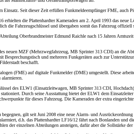
 als Mannschafts- und Gerätetransportwagen ab.
um Einsatz. Seit dieser Zeit erfüllen Funkmeldeempfänger FME, auch Pi
F 16 erhielten die Plattenhardter Kameraden am 2. April 1993 das neu
lich die Fahrzeugschlüssel und übergaben somit das Fahrzeug offiziell
bteilung Oberbrandmeister Edmund Raichle nach 15 Jahren Amtszeit 
des neuen MZF (Mehrzwegfahrzeug, MB Sprinter 313 CDI) an die Abtei
g mit Besprechungstisch und mehreren Funkgeräten auch zur Unterstützu
lderstadt beschafft.
logen (FME) auf digitale Funkmelder (DME) umgestellt. Diese arbeite
 alarmieren.
lüssel des ELW1 (Einsatzleitwagen, MB Sprinter 313 CDI, Hochdach)
dt stationiert. Durch seine Ausstattung bietet der ELW1 dem Einsatzlei
hwerpunkte für dieses Fahrzeug. Die Kameraden der extra eingericht
 begegnen, gilt seit Juni 2008 eine neue Alarm- und Ausrückeordnung
larmiert, d.h. das Plattenhardter LF16/12 fährt nach Bonlanden und d
en der einzelnen Abteilungen ansteigen, dafür aber die Sollstärke der 