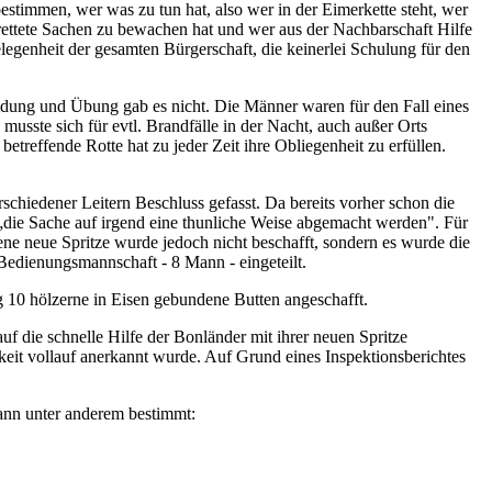
bestimmen, wer was zu tun hat, also wer in der Eimerkette steht, wer
rettete Sachen zu bewachen hat und wer aus der Nachbarschaft Hilfe
legenheit der gesamten Bürgerschaft, die keinerlei Schulung für den
ildung und Übung gab es nicht. Die Männer waren für den Fall eines
usste sich für evtl. Brandfälle in der Nacht, auch außer Orts
etreffende Rotte hat zu jeder Zeit ihre Obliegenheit zu erfüllen.
hiedener Leitern Beschluss gefasst. Da bereits vorher schon die
„die Sache auf irgend eine thunliche Weise abgemacht werden". Für
ene neue Spritze wurde jedoch nicht beschafft, sondern es wurde die
 Bedienungsmannschaft - 8 Mann - eingeteilt.
g 10 hölzerne in Eisen gebundene Butten angeschafft.
uf die schnelle Hilfe der Bonländer mit ihrer neuen Spritze
eit vollauf anerkannt wurde. Auf Grund eines Inspektionsberichtes
ann unter anderem bestimmt: