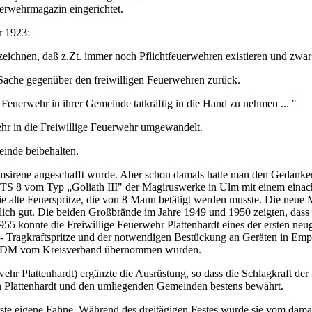
rwehrmagazin eingerichtet.
r 1923:
rzeichnen, daß z.Zt. immer noch Pflichtfeuerwehren existieren und zwar i
r Sache gegenüber den freiwilligen Feuerwehren zurück.
en Feuerwehr in ihrer Gemeinde tatkräftig in die Hand zu nehmen ... "
ehr in die Freiwillige Feuerwehr umgewandelt.
inde beibehalten.
sirene angeschafft wurde. Aber schon damals hatte man den Gedanken, 
tze TS 8 vom Typ „Goliath III" der Magiruswerke in Ulm mit einem ei
 die alte Feuerspritze, die von 8 Mann betätigt werden musste. Die neu
ich gut. Die beiden Großbrände im Jahre 1949 und 1950 zeigten, dass 
955 konnte die Freiwillige Feuerwehr Plattenhardt eines der ersten n
 Tragkraftspritze und der notwendigen Bestückung an Geräten in Empf
0 DM vom Kreisverband übernommen wurden.
ehr Plattenhardt) ergänzte die Ausrüstung, so dass die Schlagkraft d
 in Plattenhardt und den umliegenden Gemeinden bestens bewährt.
 erste eigene Fahne. Während des dreitägigen Festes wurde sie vom dam