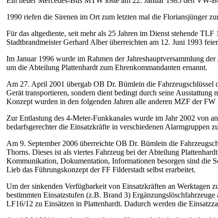
Ein neuer Mercedes-Bus MTW löste am 22. Januar 1985 den VW-Bus
1990 riefen die Sirenen im Ort zum letzten mal die Floriansjünger z
Für das altgediente, seit mehr als 25 Jahren im Dienst stehende TL
Stadtbrandmeister Gerhard Alber überreichten am 12. Juni 1993 feier
Im Januar 1996 wurde im Rahmen der Jahreshauptversammlung der A
um die Abteilung Plattenhardt zum Ehrenkommandanten ernannt.
Am 27. April 2001 übergab OB Dr. Bümlein die Fahrzeugschlüssel 
Gerät transportieren, sondern dient bedingt durch seine Ausstattun
Konzept wurden in den folgenden Jahren alle anderen MZF der FW Fi
Zur Entlastung des 4-Meter-Funkkanales wurde im Jahr 2002 von ana
bedarfsgerechter die Einsatzkräfte in verschiedenen Alarmgruppen zu
Am 9. September 2006 überreichte OB Dr. Bümlein die Fahrzeugsch
Thorns. Dieses ist als viertes Fahrzeug bei der Abteilung Plattenhar
Kommunikation, Dokumentation, Informationen besorgen sind die Sc
Lieb das Führungskonzept der FF Filderstadt selbst erarbeitet.
Um der sinkenden Verfügbarkeit von Einsatzkräften an Werktagen zu
bestimmten Einsatzstufen (z.B. Brand 3) Ergänzungslöschfahrzeuge a
LF16/12 zu Einsätzen in Plattenhardt. Dadurch werden die Einsatzzahl