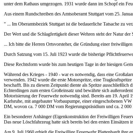
unter dem Rathaus umgezogen. 1931 wurde dann im Schopf ein Feue
Aus einem Rundschreiben des Amtsoberamt Stuttgart vom 25. Janua
" ... Im Oberamtsbezirk Stuttgart ist die bedauerliche Tatsache zu ve
Der Wert und die Schlagfertigkeit dieser Wehren steht der Natur de
... Ich bitte die Herren Ortsvorsteher, die Gründung einer freiwillig
Durch Satzung vom 15. Juli 1923 wurde die bisherige Pflichtfeuerw
Diese Rechtsform wurde bis zum heutigen Tage in der hiesigen Geme
Während des Krieges - 1940 - war es notwendig, dass eine Großalarm
verwenden. 1942 wurde die erste Motorspritze, eine Tragkraftspri
beschafft. Bis zu diesem Zeitpunkt diente als Spritze ausschließlich
Echterdingen zum ersten Großeinsatz und bewährte sich außerordentl
Motorisierung der Feuerwehr notwendig sind. Bereits am 19. April 1
Karlsruhe, mit angebauter Vorbaupumpe, einer eingeschobenen VW -
DM, wovon ca. 7 000 DM vom Regierungspräsidium und ca. 2 00
Ein besonderer Anhänger (Eigenkonstruktion der Freiwilligen Feuerw
Das neue Löschfahrzeug hatte sich bereits bei den ersten Einsätzen
Am 9. Juli 1960 erhielt die Freiwillige Feuerwehr Plattenhardt ihre