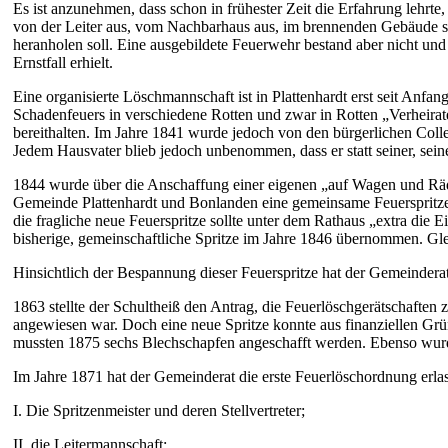
Es ist anzunehmen, dass schon in frühester Zeit die Erfahrung lehrte
von der Leiter aus, vom Nachbarhaus aus, im brennenden Gebäude se
heranholen soll. Eine ausgebildete Feuerwehr bestand aber nicht und
Ernstfall erhielt.
Eine organisierte Löschmannschaft ist in Plattenhardt erst seit Anf
Schadenfeuers in verschiedene Rotten und zwar in Rotten „Verheirate
bereithalten. Im Jahre 1841 wurde jedoch von den bürgerlichen Collegi
Jedem Hausvater blieb jedoch unbenommen, dass er statt seiner, sein
1844 wurde über die Anschaffung einer eigenen „auf Wagen und Räde
Gemeinde Plattenhardt und Bonlanden eine gemeinsame Feuerspritze,
die fragliche neue Feuerspritze sollte unter dem Rathaus „extra die 
bisherige, gemeinschaftliche Spritze im Jahre 1846 übernommen. Glei
Hinsichtlich der Bespannung dieser Feuerspritze hat der Gemeindera
1863 stellte der Schultheiß den Antrag, die Feuerlöschgerätschaften 
angewiesen war. Doch eine neue Spritze konnte aus finanziellen Grü
mussten 1875 sechs Blechschapfen angeschafft werden. Ebenso wurde 
Im Jahre 1871 hat der Gemeinderat die erste Feuerlöschordnung erl
I. Die Spritzenmeister und deren Stellvertreter;
II. die Leitermannschaft;