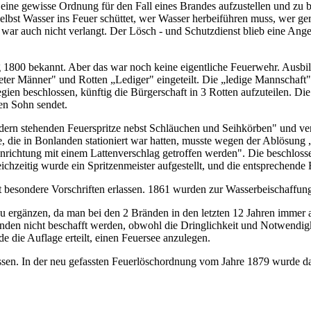
, eine gewisse Ordnung für den Fall eines Brandes aufzustellen und zu 
lbst Wasser ins Feuer schüttet, wer Wasser herbeiführen muss, wer ge
 war auch nicht verlangt. Der Lösch - und Schutzdienst blieb eine Ange
ang 1800 bekannt. Aber das war noch keine eigentliche Feuerwehr. Ausb
ter Männer" und Rotten „Lediger" eingeteilt. Die „ledige Mannschaft" m
en beschlossen, künftig die Bürgerschaft in 3 Rotten aufzuteilen. Die b
en Sohn sendet.
rn stehenden Feuerspritze nebst Schläuchen und Seihkörben" und versc
 die in Bonlanden stationiert war hatten, musste wegen der Ablösung 
Einrichtung mit einem Lattenverschlag getroffen werden". Die beschloss
chzeitig wurde ein Spritzenmeister aufgestellt, und die entsprechende
t besondere Vorschriften erlassen. 1861 wurden zur Wasserbeischaffun
zu ergänzen, da man bei den 2 Bränden in den letzten 12 Jahren immer a
nden nicht beschafft werden, obwohl die Dringlichkeit und Notwendigk
die Auflage erteilt, einen Feuersee anzulegen.
assen. In der neu gefassten Feuerlöschordnung vom Jahre 1879 wurde d