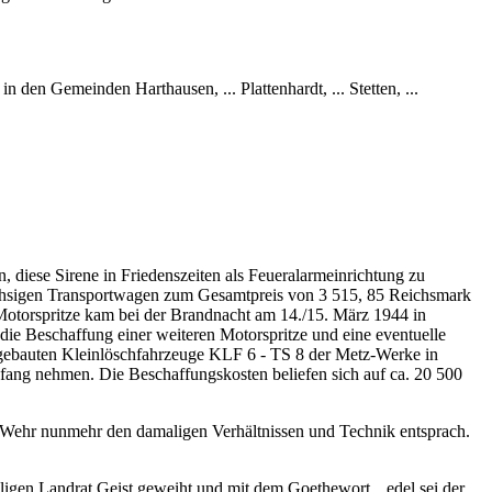
n den Gemeinden Harthausen, ... Plattenhardt, ... Stetten, ...
diese Sirene in Friedenszeiten als Feueralarmeinrichtung zu
nachsigen Transportwagen zum Gesamtpreis von 3 515, 85 Reichsmark
e Motorspritze kam bei der Brandnacht am 14./15. März 1944 in
die Beschaffung einer weiteren Motorspritze und eine eventuelle
eugebauten Kleinlöschfahrzeuge KLF 6 - TS 8 der Metz-Werke in
ang nehmen. Die Beschaffungskosten beliefen sich auf ca. 20 500
er Wehr nunmehr den damaligen Verhältnissen und Technik entsprach.
aligen Landrat Geist geweiht und mit dem Goethewort „ edel sei der