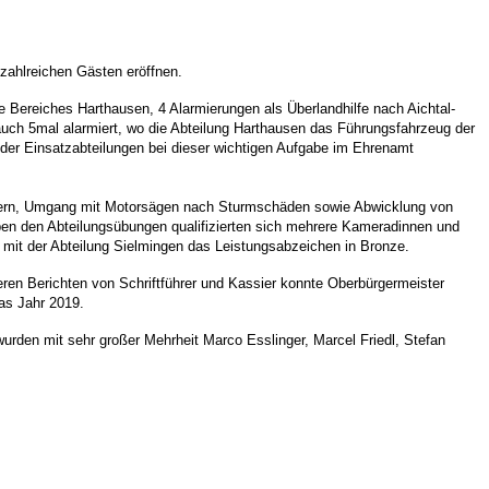
zahlreichen Gästen eröffnen.
 Bereiches Harthausen, 4 Alarmierungen als Überlandhilfe nach Aichtal-
ch 5mal alarmiert, wo die Abteilung Harthausen das Führungsfahrzeug der
 der Einsatzabteilungen bei dieser wichtigen Aufgabe im Ehrenamt
itern, Umgang mit Motorsägen nach Sturmschäden sowie Abwicklung von
en den Abteilungsübungen qualifizierten sich mehrere Kameradinnen und
mit der Abteilung Sielmingen das Leistungsabzeichen in Bronze.
en Berichten von Schriftführer und Kassier konnte Oberbürgermeister
as Jahr 2019.
wurden mit sehr großer Mehrheit Marco Esslinger, Marcel Friedl, Stefan