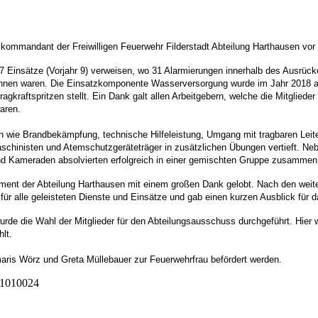
ommandant der Freiwilligen Feuerwehr Filderstadt Abteilung Harthausen vor 
Einsätze (Vorjahr 9) verweisen, wo 31 Alarmierungen innerhalb des Ausrücke
chnen waren. Die Einsatzkomponente Wasserversorgung wurde im Jahr 2018 au
aftspritzen stellt. Ein Dank galt allen Arbeitgebern, welche die Mitglieder
aren.
 wie Brandbekämpfung, technische Hilfeleistung, Umgang mit tragbaren Le
hinisten und Atemschutzgeräteträger in zusätzlichen Übungen vertieft. Neb
d Kameraden absolvierten erfolgreich in einer gemischten Gruppe zusammen 
nt der Abteilung Harthausen mit einem großen Dank gelobt. Nach den weiter
ür alle geleisteten Dienste und Einsätze und gab einen kurzen Ausblick für d
urde die Wahl der Mitglieder für den Abteilungsausschuss durchgeführt. Hier 
lt.
is Wörz und Greta Müllebauer zur Feuerwehrfrau befördert werden.