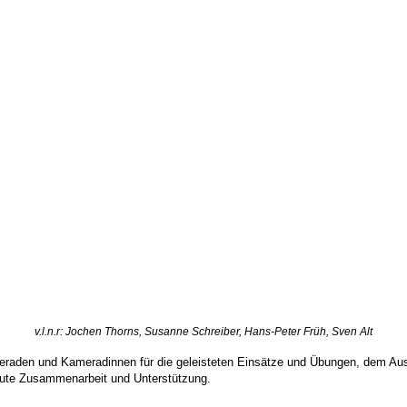
v.l.n.r: Jochen Thorns, Susanne Schreiber, Hans-Peter Früh, Sven Alt
aden und Kameradinnen für die geleisteten Einsätze und Übungen, dem Aussch
r gute Zusammenarbeit und Unterstützung.