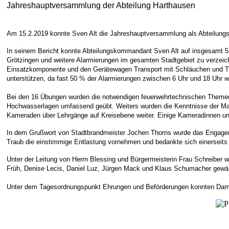
Jahreshauptversammlung
der Abteilung Harthausen
Am 15.2.2019 konnte Sven Alt die Jahreshauptversammlung als Abteilungsk
In seinem Bericht konnte Abteilungskommandant Sven Alt auf insgesamt 57 
Grötzingen und weitere Alarmierungen im gesamten Stadtgebiet zu verzei
Einsatzkomponente und den Gerätewagen Transport mit Schläuchen und Tragkr
unterstützen, da fast 50 % der Alarmierungen zwischen 6 Uhr und 18 Uhr w
Bei den 16 Übungen wurden die notwendigen feuerwehrtechnischen Themen
Hochwasserlagen umfassend geübt. Weiters wurden die Kenntnisse der Masc
Kameraden über Lehrgänge auf Kreisebene weiter. Einige Kameradinnen un
In dem Grußwort von Stadtbrandmeister Jochen Thorns wurde das Engageme
Traub die einstimmige Entlastung vornehmen und bedankte sich einerseits f
Unter der Leitung von Herrn Blessing und Bürgermeisterin Frau Schreiber w
Früh, Denise Lecis, Daniel Luz, Jürgen Mack und Klaus Schumacher gewäh
Unter dem Tagesordnungspunkt Ehrungen und Beförderungen konnten Damar